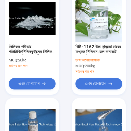
সিলিকন পাউডার
বিটি -1162 উচ্চ সান্দ্রতা তারের
পলিমিথিলসিলিসকুইক্সেন সিলিকন
অঙ্কন সিলিকন তেল কসমেটিক
উপাদান রঙিন প্রসাধনী
গ্রেড দুই বছরের শেল্ফ
MOQ:
20kg
মূল্য:
আলোচনাযোগ্য
সর্বশেষ দাম পান
MOQ:
200kg
সর্বশেষ দাম পান
এখন যোগাযোগ
এখন যোগাযোগ
বাড়ি
পণ্য
আমাদের সম্পর্কে