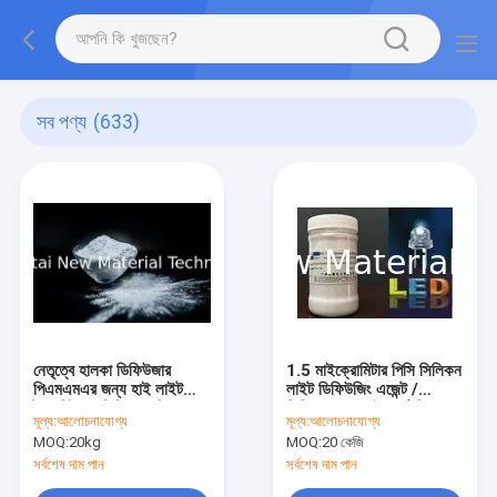
সব পণ্য
(633)
নেতৃত্বে হালকা ডিফিউজার
1.5 মাইক্রোমিটার পিসি সিলিকন
পিএমএমএর জন্য হাই লাইট
লাইট ডিফিউজিং এজেন্ট /
ট্রান্সমিট্যান্স সিলিকন পলিমার
সিলিকন রজন পাউডার টিডিএস
মূল্য:
আলোচনাযোগ্য
মূল্য:
আলোচনাযোগ্য
রজন পাউডার
এসজিএস
MOQ:
20kg
MOQ:
20 কেজি
সর্বশেষ দাম পান
সর্বশেষ দাম পান