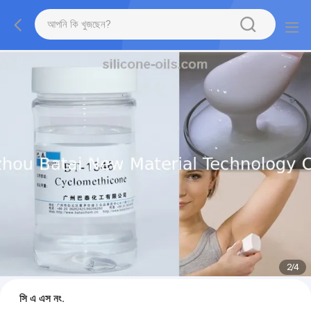
2
/
4
সি এ এস নং.