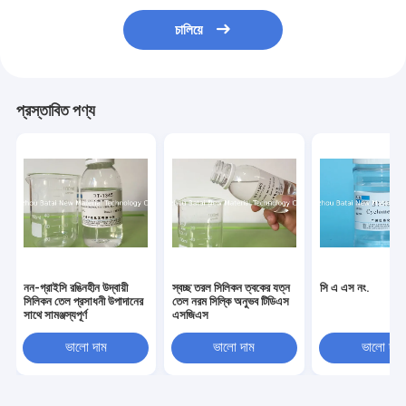
চালিয়ে
প্রস্তাবিত পণ্য
নন-গ্রাইসি রঙিনহীন উদ্বায়ী
স্বচ্ছ তরল সিলিকন ত্বকের যত্ন
সি এ এস নং.
সিলিকন তেল প্রসাধনী উপাদানের
তেল নরম সিল্কি অনুভব টিডিএস
সাথে সামঞ্জস্যপূর্ণ
এসজিএস
ভালো দাম
ভালো দাম
ভালো দাম