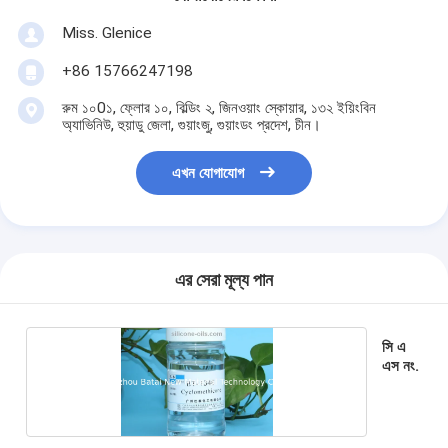
Miss. Glenice
+86 15766247198
রুম ১০0১, ফ্লোর ১০, বিল্ডিং ২, জিনওয়াং স্কোয়ার, ১৩২ ইয়িংবিন
অ্যাভিনিউ, হুয়াডু জেলা, গুয়াংজু, গুয়াংডং প্রদেশ, চীন।
এখন যোগাযোগ
এর সেরা মূল্য পান
সি এ
এস নং.