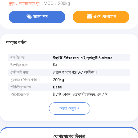
মূল্য：আলোচনাযোগ্য
MOQ：200kg
ভালো দাম
এখন যোগাযোগ
পণ্যের বর্ণনা
লক্ষণীয় করা
,
উদ্বায়ী সিলিকন তেল
সাইক্লোপেন্টাসিলোকসনে
উৎপত্তি স্থল
চীন
ডেলিভারি সময়
পেমেন্ট পাওয়ার পরে 3-7 কার্যদিবস।
ন্যূনতম চাহিদার পরিমাণ
200kg
পরিচিতিমুলক নাম
Batai
পরিশোধের শর্ত
টি / টি, পেপাল, ওয়েস্টার্ন ইউনিয়ন, এল / সি
আরো দেখুন
যোগাযোগের ঠিকানা