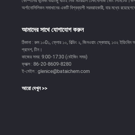
কোম্পানির ভূমিকা গুয়াংজু বাটাই নিউ মটরিয়াল টেকনোলজি কোং লিমিটেড।কস
অর্গানোসিলিকন সমাধানের একটি বিশ্বব্যাপী সরবরাহকারী, যার মধ্যে রয়েছেগব
আমাদের সাথে যোগাযোগ করুন
ঠিকানা :
রুম ১০0১, ফ্লোর ১০, বিল্ডিং ২, জিনওয়াং স্কোয়ার, ১৩২ ইয়িংবিন অ্যা
প্রদেশ, চীন।
কাজের সময়:
9:00-17:30 (বেইজিং সময়)
ফ্যাক্স :
86-20-8609-8280
ই-মেইল :
glenice@bataichem.com
আরো দেখুন >>