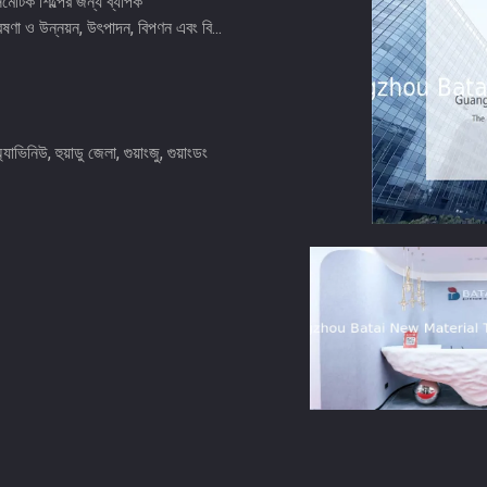
মেটিক শিল্পের জন্য ব্যাপক
েষণা ও উন্নয়ন, উৎপাদন, বিপণন এবং বি...
ভিনিউ, হুয়াডু জেলা, গুয়াংজু, গুয়াংডং