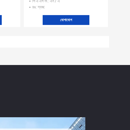
সি এ এস নং.
: এন / এ
রঙ
: স্বচ্ছ
যোগাযোগ