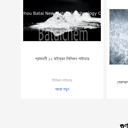
প্রসাধনী ১২ মাইক্রন সিলিকন পাউডার
সিলিকন পাউডার
মেকআপ 
আরো পড়ুন
গু