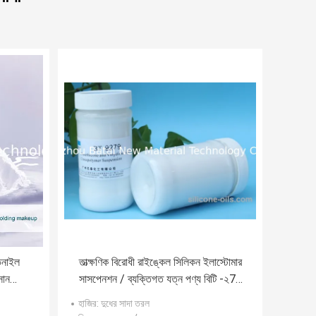
িনাইল
তাত্ক্ষণিক বিরোধী রাইঙ্কেল সিলিকন ইলাস্টোমার
সান
সাসপেনশন / ব্যক্তিগত যত্ন পণ্য বিটি -২79
য
79 for এর জন্য ক্রসপলিমার সাসপেনশন
হাজির
: দুধের সাদা তরল