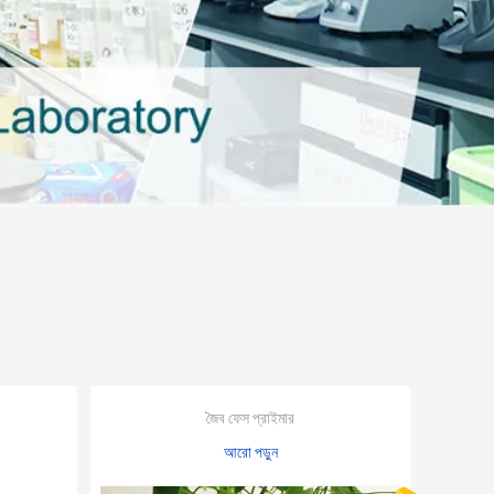
জৈব ফেস প্রাইমার
আরো পড়ুন