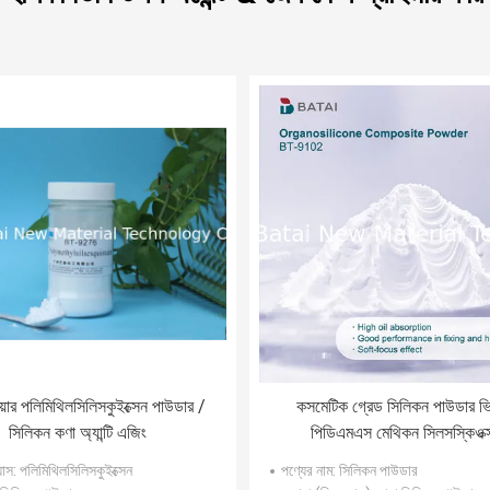
য়ার পলিমিথিলসিলিসকুইক্সেন পাউডার /
কসমেটিক গ্রেড সিলিকন পাউডার ভ
সিলিকন কণা অ্যান্টি এজিং
পিডিএমএস মেথিকন সিলসস্কিওক্
ক্রসপোলাইমার সানস্ক্রিনের জন্
যাস
: পলিমিথিলসিলিসকুইক্সেন
পণ্যের নাম
: সিলিকন পাউডার