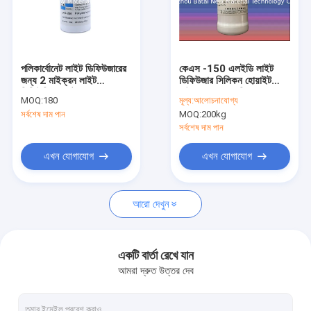
পলিকার্বোনেট লাইট ডিফিউজারের
কেএস -150 এলইডি লাইট
জন্য 2 মাইক্রন লাইট
ডিফিউজার সিলিকন হোয়াইট
ডিফিউজিং এজেন্ট
পাউডার দ্রাবক প্রতিরোধের 1.5
MOQ:
180
মূল্য:
আলোচনাযোগ্য
মাইক্রোমিটার
সর্বশেষ দাম পান
MOQ:
200kg
সর্বশেষ দাম পান
এখন যোগাযোগ
এখন যোগাযোগ
আরো দেখুন
একটি বার্তা রেখে যান
আমরা দ্রুত উত্তর দেব