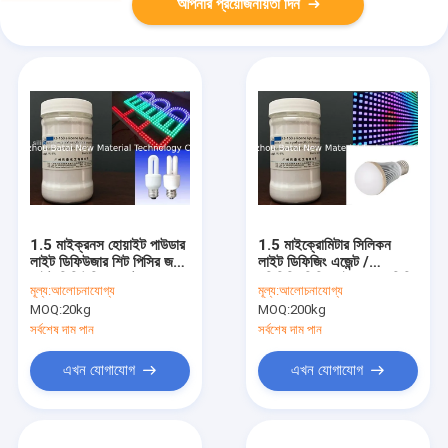
আপনার প্রয়োজনীয়তা দিন
1.5 মাইক্রনস হোয়াইট পাউডার
1.5 মাইক্রোমিটার সিলিকন
লাইট ডিফিউজার শিট পিসির জন্য
লাইট ডিফিজিং এজেন্ট /
লাইট ডিফিউজিং এজেন্ট
পলিমিথিলসিলিসকুইক্সেন এলসিডি
মূল্য:
আলোচনাযোগ্য
মূল্য:
আলোচনাযোগ্য
কেএস -150 এর জন্য
MOQ:
20kg
MOQ:
200kg
সর্বশেষ দাম পান
সর্বশেষ দাম পান
এখন যোগাযোগ
এখন যোগাযোগ