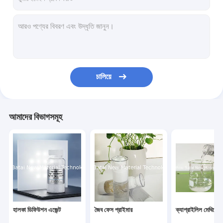
চালিয়ে
আমাদের বিভাগসমূহ
হালকা ডিফিউশন এজেন্ট
জৈব ফেস প্রাইমার
ক্যাপ্রাইলিল মেথিকোন