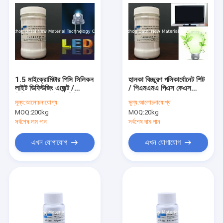
1.5 মাইক্রোমিটার পিসি সিলিকন
হালকা বিচ্ছুরণ পলিকার্বোনেট শিট
লাইট ডিফিউজিং এজেন্ট /
/ পিএমএমএ পিএস কেএস
সিলিকন রজন পাউডার টিডিএস
-150 জন্য সাদা রজন পাউডার
মূল্য:
আলোচনাযোগ্য
মূল্য:
আলোচনাযোগ্য
এসজিএস কেএস -150
হালকা বিচ্ছুরক
MOQ:
200kg
MOQ:
20kg
সর্বশেষ দাম পান
সর্বশেষ দাম পান
এখন যোগাযোগ
এখন যোগাযোগ
বাড়ি
পণ্য
আমাদের সম্পর্কে