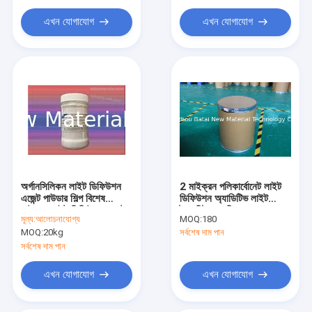
অ্যামিনো সিলিকন তেল
এখন যোগাযোগ
এখন যোগাযোগ
সিলিকন তেল
ট্রাইমেথাইলসিলোক্সিসিলিকেট
সানস্ক্রিন এজেন্ট
অর্গানসিলিকন লাইট ডিফিউশন
2 মাইক্রন পলিকার্বোনেট লাইট
এজেন্ট পাউডার শিল্প বিশেষ
ডিফিউশন অ্যাডিটিভ লাইট
পাউডার, লাইট ডিফিউশন এজেন্ট
ট্রান্সমিট্যান্স বৃদ্ধি করে
মূল্য:
আলোচনাযোগ্য
MOQ:
180
99%
MOQ:
20kg
সর্বশেষ দাম পান
সর্বশেষ দাম পান
এখন যোগাযোগ
এখন যোগাযোগ