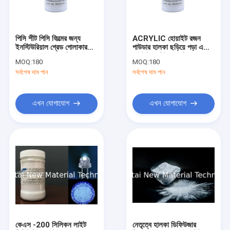
কারখানা ভ্রমণ
মান নিয়ন্ত্রণ
পিসি শীট পিসি ফিল্মের জন্য
ACRYLIC হোয়াইট রজন
ইনস্টিউরিয়াল গ্রেড গোলাকার
পাউডার হালকা ছড়িয়ে পড়া এজেন্ট
যোগাযোগ করুন
সাদা পাউডার হালকা বিচ্ছুরণ
লাইট ট্রান্সমিট্যান্স বৃদ্ধি করে
MOQ:
180
MOQ:
180
এজেন্ট
সর্বশেষ দাম পান
সর্বশেষ দাম পান
খবর
এখন যোগাযোগ
এখন যোগাযোগ
হালকা ডিফিউশন এজেন্ট
জৈব ফেস প্রাইমার
ক্যাপ্রাইলিল মেথিকোন
পলিমিথিলসিলিসকুইক্সেন
সিলিকন পাউডার
কেএস -200 সিলিকন লাইট
নেতৃত্বে হালকা ডিফিউজার