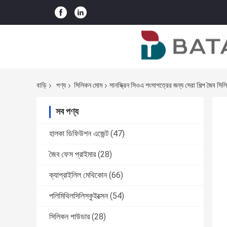
বাড়ি
পণ্য
সিলিকন মোম
সানস্ক্রিন সিওএ শংসাপত্রের জন্য সেরা শিল্প জৈব সি
সব পণ্য
হালকা ডিফিউশন এজেন্ট
(47)
জৈব ফেস প্রাইমার
(28)
ক্যাপ্রাইলিল মেথিকোন
(66)
পলিমিথিলসিলিসকুইক্সেন
(54)
সিলিকন পাউডার
(28)