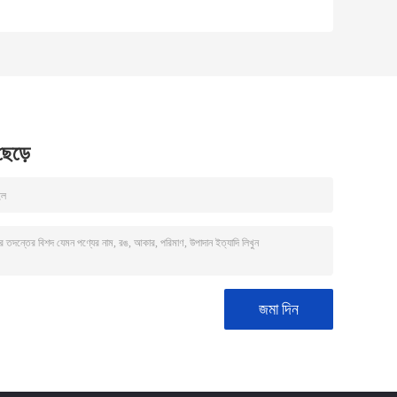
না
ওয়াক্স ফর ডেইলি
C20-24 অ্যালকিল
কেমিক্যালস
পিডিএম
 ছেড়ে