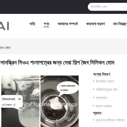
বাড়ি
পণ্য
আমাদের সম্পর্কে
কারখানা ভ্রমণ
মান নিয়ন্ত্র
লিকন মোম
সানস্ক্রিন সিওএ শংসাপত্রের জন্য সেরা শিল্প জৈব সিলিকন মোম
পণ্যের বিবরণ:
উৎপত্তি স্থল:
পরিচিতিমুলক নাম:
সাক্ষ্যদান:
মডেল নম্বার:
প্রদান:
ন্যূনতম চাহিদার পরিমাণ: