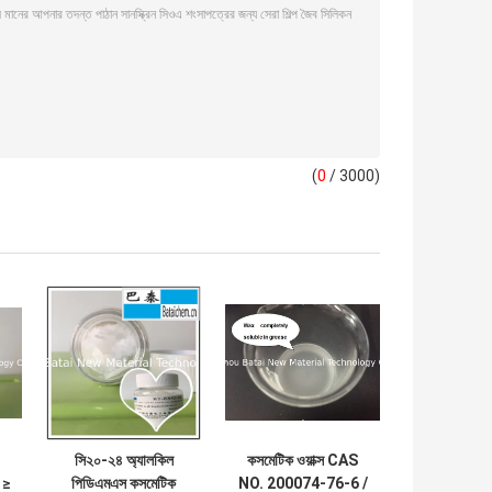
(
0
/ 3000)
সি২০-২৪ অ্যালকিল
কসমেটিক ওয়াক্স CAS
 ≥
পিডিএমএস কসমেটিক
NO. 200074-76-6 /