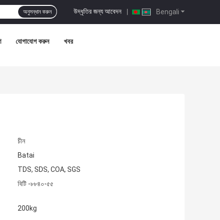
উদ্ধৃতির জন্য আবেদন
|
Bengali
অনুসন্ধান করুন
ণ
যোগাযোগ করুন
খবর
চীন
Batai
TDS, SDS, COA, SGS
বিটি -৮৮৪০-৫৫
200kg