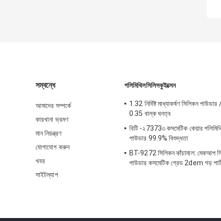
সম্বন্ধে
পলিমিথিলসিলিসকুইক্সেন
1.32 নির্দিষ্ট মাধ্যাকর্ষণ সিলিকন পাউডার
আমাদের সম্পর্কে
0.35 বাল্ক ঘনত্ব
কারখানা ভ্রমণ
বিটি -২7373৩ কসমেটিক কেয়ার পলিমিথি
মান নিয়ন্ত্রণ
পাউডার 99.9% বিশুদ্ধতা
যোগাযোগ করুন
BT-9272 সিলিকন কাঁচামাল: মেকআপ সি
খবর
পাউডার কসমেটিক গ্রেড 2dem গড় পার
সাইটম্যাপ