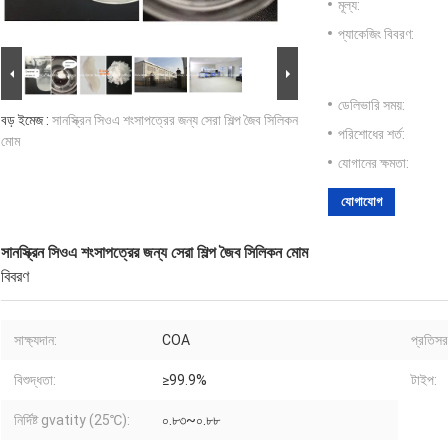
মূল্য:
প্যাকেজিং বিবরণ:
ডেলিভারি সময়:
বড় ইমেজ :
সানস্ক্রিন সিওএ শংসাপত্রের জন্য সেরা শিল্প জৈব সিলিকন
পরিশোধের শর্ত:
মোম
যোগানের ক্ষমতা:
যোগাযোগ
সানস্ক্রিন সিওএ শংসাপত্রের জন্য সেরা শিল্প জৈব সিলিকন মোম
বিবরণ
সাক্ষ্যদান:
COA
প্রতিস
বিশুদ্ধতা:
≥99.9%
টাইপ:
নির্দিষ্ট gvatity (25℃):
০.৮৩~০.৮৮