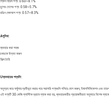
স্কিন ক্রিম পণ্য: 0.60~8.1%
চুলের তেলের পণ্য: 0.58~5.7%
রঙিন মেকআপ পণ্য: 0.57~8.3%
A
সুবিধা
:
ব্যবহার করা সহজ
চকচকে উন্নত করুন
ফিল্ম তৈরি
U
ব্যবহারের পদ্ধতি
:
অনুগ্রহ করে ফর্মুলায় দ্রবীভূত করার পরে সরাসরি পণ্যগুলি গলিয়ে যোগ করুন, ইমালসিফিকেশন এবং তা
এই পণ্যটি 30 কেজি প্লাস্টিক ড্রামে প্যাক করা হয়, ব্যবহারকারীর প্রয়োজনীয়তা অনুসারে বিশেষ প্