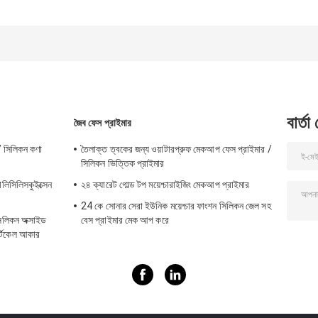
8828 সাদা থেকে হালকা
BT-8828 নন-
99.9 শতাংশ কার্যকর রচ
হলুদ
কমেডোজেনিক
বার্তা
জৈব ফেস প্রাইমার
 / সিলিকন কণা
তৈলাক্ত ত্বকের জন্য ওয়াটারপ্রুফ মেকআপ ফেস প্রাইমার /
সিলিকন ভিত্তিক প্রাইমার
লিসিলিসকুইক্সেন
২৪ ক্যারেট গোল্ড টপ ময়েশ্চারাইজিং মেকআপ প্রাইমার
24 কে সোনার সেরা ইউনিক ময়েশ্চার ফাংশন সিলিকন জেল সহ
লিকন অক্সাইড
বেস প্রাইমার মেক আপ করে
্টিকেল আকার