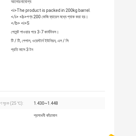
আলোচনাযোগ্য
<i>The product is packed in 200kg barrel.
</i> <b>পণ্য 200 কেজি ব্যারেল মধ্যে প্যাক করা হয়।
</b> <i>S
পেমেন্ট পাওয়ার পরে 3-7 কার্যদিবস।
টি / টি, পেপাল, ওয়েস্টার্ন ইউনিয়ন, এল / সি
প্রতি মাসে 3 টন
রণ সূচক (25 ℃):
1.430~1.448
প্রসাধনী কাঁচামাল