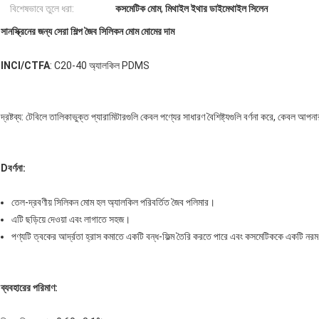
বিশেষভাবে তুলে ধরা:
কসমেটিক মোম
,
মিথাইল ইথার ডাইমেথাইল সিলেন
সানস্ক্রিনের জন্য সেরা শিল্প জৈব সিলিকন মোম মোমের দাম
INCI/CTFA
: C20-40 অ্যালকিল PDMS
দ্রষ্টব্য: টেবিলে তালিকাভুক্ত প্যারামিটারগুলি কেবল পণ্যের সাধারণ বৈশিষ্ট্যগুলি বর্ণনা করে, কেবল আপনা
D
বর্ণনা
:
তেল-দ্রবণীয় সিলিকন মোম হল অ্যালকিল পরিবর্তিত জৈব পলিমার।
এটি ছড়িয়ে দেওয়া এবং লাগাতে সহজ।
পণ্যটি ত্বকের আর্দ্রতা হ্রাস কমাতে একটি বন্ধ-ফিল্ম তৈরি করতে পারে এবং কসমেটিককে একটি নর
ব্যবহারের পরিমাণ
: