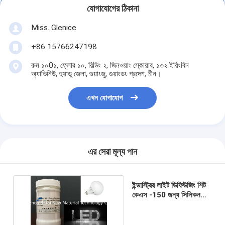
যোগাযোগের ঠিকানা
Miss. Glenice
+86 15766247198
রুম ১০0১, ফ্লোর ১০, বিল্ডিং ২, জিনওয়াং স্কোয়ার, ১৩২ ইয়িংবিন
অ্যাভিনিউ, হুয়াডু জেলা, গুয়াংজু, গুয়াংডং প্রদেশ, চীন।
এখন যোগাযোগ
এর সেরা মূল্য পান
ইন্ডাস্ট্রির লাইট ডিফিউজিং শিট
কেএস -150 জন্য সিলিকন
মাইক্রো কণা ডিফিউজিং