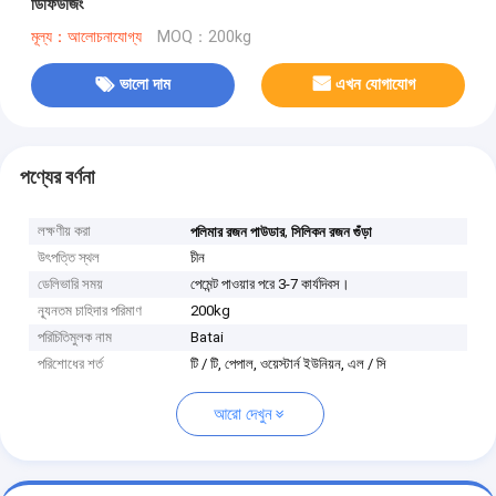
ডিফিউজিং
মূল্য：আলোচনাযোগ্য
MOQ：200kg
ভালো দাম
এখন যোগাযোগ
পণ্যের বর্ণনা
লক্ষণীয় করা
,
পলিমার রজন পাউডার
সিলিকন রজন গুঁড়া
উৎপত্তি স্থল
চীন
ডেলিভারি সময়
পেমেন্ট পাওয়ার পরে 3-7 কার্যদিবস।
ন্যূনতম চাহিদার পরিমাণ
200kg
পরিচিতিমুলক নাম
Batai
পরিশোধের শর্ত
টি / টি, পেপাল, ওয়েস্টার্ন ইউনিয়ন, এল / সি
আরো দেখুন