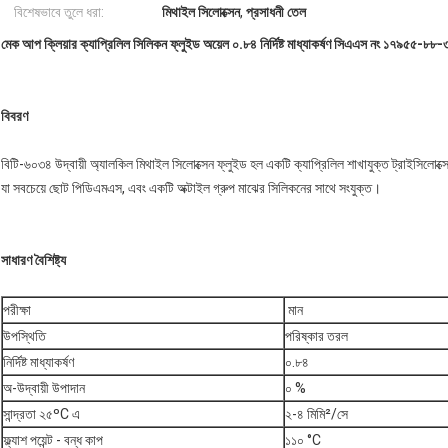
বিশেষভাবে তুলে ধরা:
মিথাইল সিলোক্সেন
,
প্রসাধনী তেল
মেক আপ ক্লিয়ার ক্যাপ্রিলিল সিলিকন ফ্লুইড অয়েল ০.৮৪ নির্দিষ্ট মাধ্যাকর্ষণ সিএএস নং ১৭৯৫৫-৮৮-
বিবরণ
বিটি-৬০৩৪ উদ্বায়ী অ্যালকিল মিথাইল সিলোক্সেন ফ্লুইড হল একটি ক্যাপ্রিলিল শাখাযুক্ত ট্রাইসিলোক্সে
যা সবচেয়ে ছোট পিডিএমএস, এবং একটি অক্টাইল গ্রুপ মাঝের সিলিকনের সাথে সংযুক্ত।
সাধারণ বৈশিষ্ট্য
পরীক্ষা
মান
উপস্থিতি
পরিষ্কার তরল
নির্দিষ্ট মাধ্যাকর্ষণ
০.৮৪
অ-উদ্বায়ী উপাদান
০ %
সান্দ্রতা ২৫ºC এ
২-৪ মিমি²/সে
ফ্ল্যাশ পয়েন্ট - বন্ধ কাপ
১১০ °C