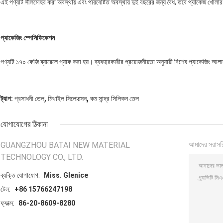
এই পণ্যটি সীলমোহর করা অবস্থায় এবং পরিবেষ্টিত অবস্থায় দুই বছরের জন্য বৈধ, তবে প্যাকেজ খোলার প
প্যাকেজিং স্পেসিফিকেশন
পণ্যটি ১৭০ কেজি ব্যারেলে প্যাক করা হয়। ব্যবহারকারীর প্রয়োজনীয়তা অনুযায়ী বিশেষ প্যাকেজিং আলা
,
,
ট্যাগ:
প্রসাধনী তেল
মিথাইল সিলোক্সেন
কম সান্দ্র সিলিকন তেল
যোগাযোগের ঠিকানা
GUANGZHOU BATAI NEW MATERIAL
আমাদের সরাসর
TECHNOLOGY CO., LTD.
ব্যক্তি যোগাযোগ:
Miss. Glenice
টেল:
+86 15766247198
ফ্যাক্স:
86-20-8609-8280