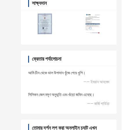
সাক্ষ্যদান
ক্রেতার পর্যালোচনা
আমি চীন থেকে ভাল উপাদান খুঁজে পেয়ে খুশি।
—— ইমরান আহমেদ
সিলিকন জেল মসৃণ অনুভূতি এবং গুঁড়ো জমিন এনেছে।
—— জর্জি গার্ডিয়া
তোমার দর্শন লগ করা অনলাইন চ্যাট এখন