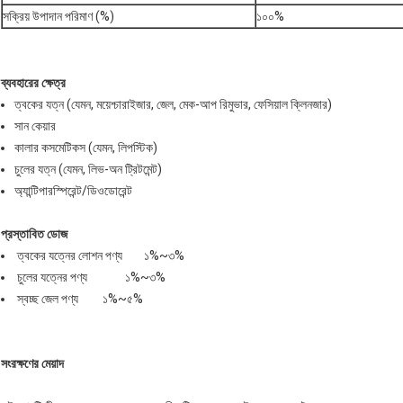
সক্রিয় উপাদান পরিমাণ (%)
১০০%
ব্যবহারের ক্ষেত্র
ত্বকের যত্ন (যেমন, ময়েশ্চারাইজার, জেল, মেক-আপ রিমুভার, ফেসিয়াল ক্লিনজার)
সান কেয়ার
কালার কসমেটিকস (যেমন, লিপস্টিক)
চুলের যত্ন (যেমন, লিভ-অন ট্রিটমেন্ট)
অ্যান্টিপারস্পিরেন্ট/ডিওডোরেন্ট
প্রস্তাবিত ডোজ
ত্বকের যত্নের লোশন পণ্য ১%~৩%
চুলের যত্নের পণ্য ১%~৩%
স্বচ্ছ জেল পণ্য ১%~৫%
সংরক্ষণের মেয়াদ