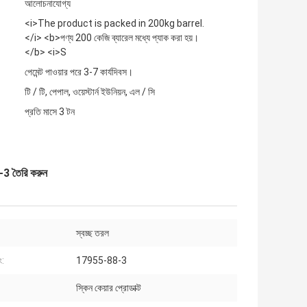
আলোচনাযোগ্য
<i>The product is packed in 200kg barrel.
</i> <b>পণ্য 200 কেজি ব্যারেল মধ্যে প্যাক করা হয়।
</b> <i>S
পেমেন্ট পাওয়ার পরে 3-7 কার্যদিবস।
টি / টি, পেপাল, ওয়েস্টার্ন ইউনিয়ন, এল / সি
প্রতি মাসে 3 টন
8-3 তৈরি করুন
স্বচ্ছ তরল
:
17955-88-3
স্কিন কেয়ার প্রোডাক্ট