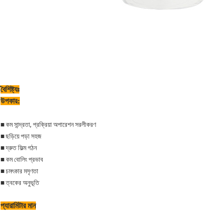
বৈশিষ্ট্যঃ
উপকার
:
■ কম সান্দ্রতা, প্রক্রিয়া অপারেশন সরলীকরণ
■ ছড়িয়ে পড়া সহজ
■ দ্রুত ফিল্ম গঠন
■ কম বোলিং প্রভাব
■ চমৎকার মসৃণতা
■ ত্বকের অনুভূতি
প্যারামিটার মান