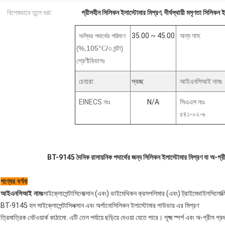
বিশেষভাবে তুলে ধরা:
গ্রীসহীন সিলিকন ইলাস্টোমার মিশ্রণ
,
দীর্ঘস্থায়ী মসৃণতা সিলিকন 
35.00 ~ 45.00
অন্য নাম:
অস্থির পদার্থের পরিমাণ
%,105
/৩ ঘন্টা
(
°C
)
শ্রেণীবিভাগঃ
চেহারা:
স্বচ্ছ
আইএনসিআই নামঃ
EINECS নংঃ
N/A
সিএএস নংঃ
৫৪১-০২-৬
BT-9145 দৈনিক রাসায়নিক পদার্থের জন্য সিলিকন ইলাস্টোমার মিশ্রণ যা অ-গ্
পণ্যের বর্ণনা
আইএনসিআই নামঃ
সাইক্লোপেন্টাসিলোক্সান (এবং) ডাইমেথিকন ক্রসপলিমার (এবং) ট্রাইমেথাইলসিলোক্স
BT-9145 হল সাইক্লোপেন্টাসিলক্সান এবং অর্গানোসিলিকন ইলাস্টোমার পাউডার এর মিশ্রণ
ত্রিমাত্রিক নেটওয়ার্ক কাঠামো. এটি তেল পর্যায়ে ছড়িয়ে দেওয়া যেতে পারে। সূক্ষ্ম স্পর্শ এবং অ-গ্রীস প্র