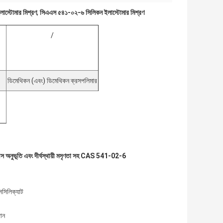
ইলাস্টোমার মিশ্রণ
,
সিএএস ৫৪১-০২-৬ সিলিকন ইলাস্টোমার মিশ্রণ
/
ডিমেথিকন (এবং) ডিমেথিকন ক্রসপলিমার
রীস অনুভূতি এবং দীর্ঘস্থায়ী মসৃণতা সহ CAS 541-02-6
িসিলিক্যাট
দান