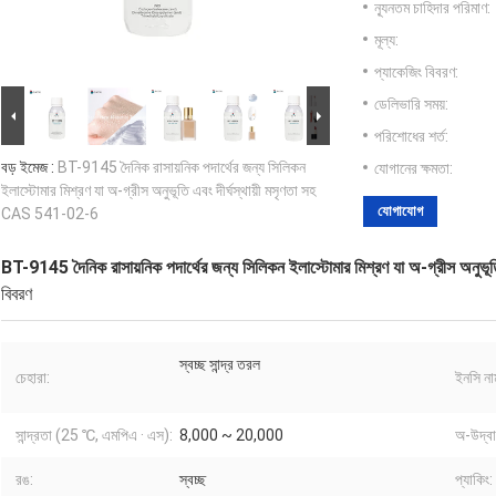
ন্যূনতম চাহিদার পরিমাণ:
মূল্য:
প্যাকেজিং বিবরণ:
ডেলিভারি সময়:
পরিশোধের শর্ত:
বড় ইমেজ :
BT-9145 দৈনিক রাসায়নিক পদার্থের জন্য সিলিকন
যোগানের ক্ষমতা:
ইলাস্টোমার মিশ্রণ যা অ-গ্রীস অনুভূতি এবং দীর্ঘস্থায়ী মসৃণতা সহ
যোগাযোগ
CAS 541-02-6
BT-9145 দৈনিক রাসায়নিক পদার্থের জন্য সিলিকন ইলাস্টোমার মিশ্রণ যা অ-গ্রীস অনুভ
বিবরণ
স্বচ্ছ সান্দ্র তরল
চেহারা:
ইনসি না
সান্দ্রতা (25 ℃, এমপিএ · এস):
8,000 ~ 20,000
অ-উদ্বায
রঙ:
স্বচ্ছ
প্যাকিং: