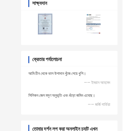
সাক্ষ্যদান
ক্রেতার পর্যালোচনা
আমি চীন থেকে ভাল উপাদান খুঁজে পেয়ে খুশি।
—— ইমরান আহমেদ
সিলিকন জেল মসৃণ অনুভূতি এবং গুঁড়ো জমিন এনেছে।
—— জর্জি গার্ডিয়া
তোমার দর্শন লগ করা অনলাইন চ্যাট এখন