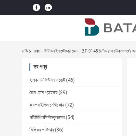
বাড়ি
পণ্য
সিলিকন ইলাস্টোমার জেল
BT-9145 দৈনিক রাসায়নিক পদার্থের জন
সব পণ্য
হালকা ডিফিউশন এজেন্ট
(46)
জৈব ফেস প্রাইমার
(29)
ক্যাপ্রাইলিল মেথিকোন
(72)
পলিমিথিলসিলিসকুইক্সেন
(54)
সিলিকন পাউডার
(36)