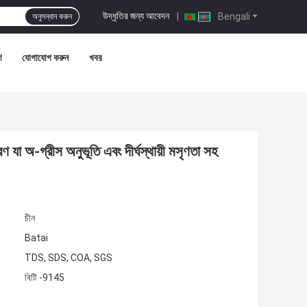
উদ্ধৃতির জন্য আবেদন
|
Bengali
অনুসন্ধান করুন
ণ
যোগাযোগ করুন
খবর
যা অ-গ্রীস অনুভূতি এবং দীর্ঘস্থায়ী মসৃণতা সহ
চীন
Batai
TDS, SDS, COA, SGS
বিটি -9145