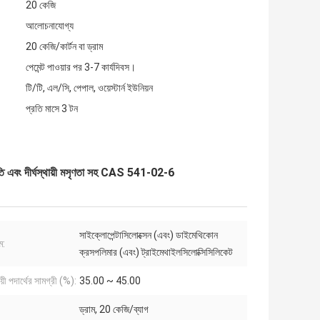
20 কেজি
আলোচনাযোগ্য
20 কেজি/কার্টন বা ড্রাম
পেমেন্ট পাওয়ার পর 3-7 কার্যদিবস।
টি/টি, এল/সি, পেপাল, ওয়েস্টার্ন ইউনিয়ন
প্রতি মাসে 3 টন
ূতি এবং দীর্ঘস্থায়ী মসৃণতা সহ CAS 541-02-6
সাইক্লোপেন্টাসিলোক্সেন (এবং) ডাইমেথিকোন
ম:
ক্রসপলিমার (এবং) ট্রাইমেথাইলসিলোক্সিসিলিকেট
়ী পদার্থের সামগ্রী (%):
35.00 ~ 45.00
ড্রাম, 20 কেজি/ব্যাগ