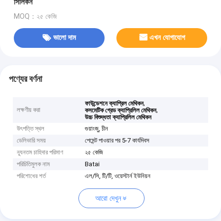
সিলিকন
MOQ：২৫ কেজি
ভালো দাম
এখন যোগাযোগ
পণ্যের বর্ণনা
,
ফাউন্ডেশনে ক্যাপ্রিল মেথিকন
লক্ষণীয় করা
,
কসমেটিক গ্রেড ক্যাপ্রিলিল মেথিকন
উচ্চ বিশুদ্ধতা ক্যাপ্রিলিল মেথিকন
উৎপত্তি স্থল
গুয়াংজু, চীন
ডেলিভারি সময়
পেমেন্ট পাওয়ার পর 5-7 কার্যদিবস
ন্যূনতম চাহিদার পরিমাণ
২৫ কেজি
পরিচিতিমুলক নাম
Batai
পরিশোধের শর্ত
এল/সি, টি/টি, ওয়েস্টার্ন ইউনিয়ন
আরো দেখুন