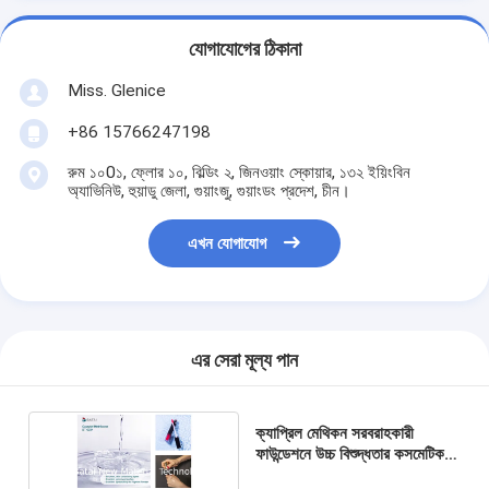
যোগাযোগের ঠিকানা
Miss. Glenice
+86 15766247198
রুম ১০0১, ফ্লোর ১০, বিল্ডিং ২, জিনওয়াং স্কোয়ার, ১৩২ ইয়িংবিন
অ্যাভিনিউ, হুয়াডু জেলা, গুয়াংজু, গুয়াংডং প্রদেশ, চীন।
এখন যোগাযোগ
এর সেরা মূল্য পান
ক্যাপ্রিল মেথিকন সরবরাহকারী
ফাউন্ডেশনে উচ্চ বিশুদ্ধতার কসমেটিক
গ্রেড সিলিকন