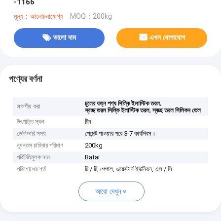
-1166
মূল্য：আলোচনাযোগ্য
MOQ：200kg
ভালো দাম
এখন যোগাযোগ
পণ্যের বর্ণনা
,
চুলের যত্ন পণ্য সিল্কি ইলাস্টিক তরল
লক্ষণীয় করা
,
স্বচ্ছ তরল সিল্কি ইলাস্টিক তরল
স্বচ্ছ তরল সিলিকন তেল
উৎপত্তি স্থল
চীন
ডেলিভারি সময়
পেমেন্ট পাওয়ার পরে 3-7 কার্যদিবস।
ন্যূনতম চাহিদার পরিমাণ
200kg
পরিচিতিমুলক নাম
Batai
পরিশোধের শর্ত
টি / টি, পেপাল, ওয়েস্টার্ন ইউনিয়ন, এল / সি
আরো দেখুন