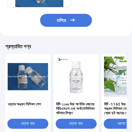
চালিয়ে
প্রস্তাবিত পণ্য
ওয়্যার অঙ্কন সিলিকন তেল
বিটি-১১৬৬ উচ্চ আণবিক ওজনের
বিটি -1162 উচ্চ সান্দ
পিডিএমএস এবং অর্গানোসিলিকন
অঙ্কন সিলিকন তেল ক
পলিমার মিশ্রণ
গ্রেড দুই বছরের শেল্
ভালো দাম
ভালো দাম
ভালো দাম