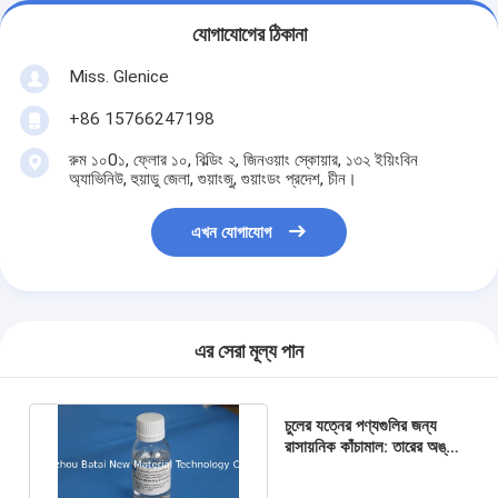
যোগাযোগের ঠিকানা
Miss. Glenice
+86 15766247198
রুম ১০0১, ফ্লোর ১০, বিল্ডিং ২, জিনওয়াং স্কোয়ার, ১৩২ ইয়িংবিন
অ্যাভিনিউ, হুয়াডু জেলা, গুয়াংজু, গুয়াংডং প্রদেশ, চীন।
এখন যোগাযোগ
এর সেরা মূল্য পান
চুলের যত্নের পণ্যগুলির জন্য
রাসায়নিক কাঁচামাল: তারের অঙ্কন
সিলিকন তেল বিটি -1166